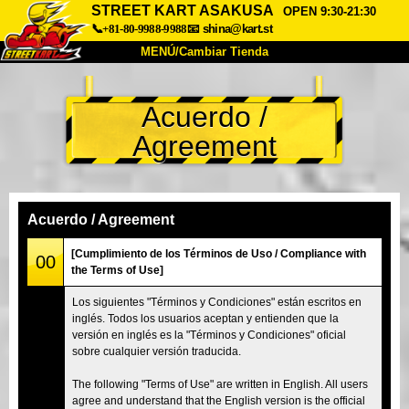
STREET KART ASAKUSA
OPEN 9:30-21:30
📞+81-80-9988-9988
📧
shina@kart.st
MENÚ/Cambiar Tienda
INICIO
Acuerdo /
Acerca de
Especificaciones
Precios
Agreement
Acceso
Testimonios
Preguntas Frecuentes
Empresa
Reservas
Cambiar Tienda
Acuerdo / Agreement
Tokyo Shinagawa
Tokyo Akihabara#1
[Cumplimiento de los Términos de Uso / Compliance with
00
the Terms of Use]
Tokyo Akihabara#2
Tokyo Shibuya
Los siguientes "Términos y Condiciones" están escritos en
Tokyo Shibuya Annex
Tokyo Bay
inglés. Todos los usuarios aceptan y entienden que la
versión en inglés es la "Términos y Condiciones" oficial
Tokyo Asakusa
Osaka
sobre cualquier versión traducida.
Okinawa
The following "Terms of Use" are written in English. All users
agree and understand that the English version is the official