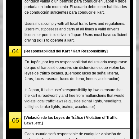
conducir válida o un permiso para conducir en Japón y debe
portarla en todo momento. El usuario debe tener habilidades
de conducción suficientes para conducir el kart.
Users must comply with all local traffic laws and regulations.
Users must possess and carry at all times a valid driver's
license or permit to drive in Japan. Users must have sufficient
driving skills to operate a kart.
04
[Responsabilidad del Kart / Kart Responsibility]
En Japón, por ley es responsabilidad del usuario asegurarse
de que el kart esté operativo sin disfunciones que violen las
leyes de tráfico locales. (Ejemplo: luces de señal lateral,
faros, luces traseras, luces de freno, frenos, aceleración)
In Japan, it is the user's responsibility by law to ensure that
the kart is roadworthy and free from malfunctions that would
violate local traffic laws (e.g., side signal lights, headlights,
taillights, brake lights, brakes, accelerator).
[Violación de las Leyes de Tráfico / Violation of Traffic
05
Laws, etc.]
Cada usuario será responsable de cualquier violación de