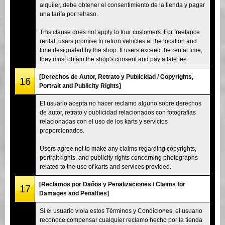
alquiler, debe obtener el consentimiento de la tienda y pagar
una tarifa por retraso.
This clause does not apply to tour customers. For freelance
rental, users promise to return vehicles at the location and
time designated by the shop. If users exceed the rental time,
they must obtain the shop's consent and pay a late fee.
[Derechos de Autor, Retrato y Publicidad / Copyrights,
16
Portrait and Publicity Rights]
El usuario acepta no hacer reclamo alguno sobre derechos
de autor, retrato y publicidad relacionados con fotografías
relacionadas con el uso de los karts y servicios
proporcionados.
Users agree not to make any claims regarding copyrights,
portrait rights, and publicity rights concerning photographs
related to the use of karts and services provided.
[Reclamos por Daños y Penalizaciones / Claims for
17
Damages and Penalties]
Si el usuario viola estos Términos y Condiciones, el usuario
reconoce compensar cualquier reclamo hecho por la tienda