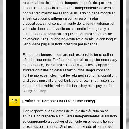
responsables de llenar los tanques después de que termine
el tour. Con respecto a alquileres independientes, excepto
por mantenimiento necesario, el usuario no debe modificar
el vehículo, como adherir calcomanías o instalar
dispositivos, sin el consentimiento de la tienda. Además, el
vehículo debe ser devuelto en su condición original y el
usuario debe rellenar su tanque de combustible antes de
devolverlo. Si el usuario no devuelve el vehículo con tanque
lleno, debe pagar la tarifa prescrita por la tienda.
For tour customers, users are not responsible for refueling
after the tour ends. For freelance rental, except for necessary
maintenance, users must not modify vehicles by applying
stickers or installing devices without the shop's consent.
Furthermore, vehicles must be returned in original condition,
and users must fill the fuel tank before returning. If users do
not return the vehicle with a full tank, they must pay the fee
set by the shop.
15
[Política de Tiempo Extra / Over Time Policy]
Con respecto a los clientes de tour, esta cláusula no se
aplica. Con respecto a alquileres independientes, el usuario
se compromete a devolver el vehículo en el lugar y tiempo
prescritos por la tienda. Si el usuario excede el tiempo de