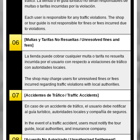
tráfico. La tienda o el guía turístico no serán responsables de
multas o tarifas incurridas por la violación.
Each user is responsible for any traffic violations. The shop
or tour guide is not responsible for fines or fees incurred due
to violations.
[Multas y Tarifas No Resueltas / Unresolved fines and
06
fees]
La tienda puede cobrar cualquier multa o tarifa no resuelta
incurrida por el usuario con respecto a violaciones de tráfico
con autoridades locales.
The shop may charge users for unresolved fines or fees
incurred regarding traffic violations with local authorities.
07
[Accidentes de Tráfico / Traffic Accidents]
En caso de un accidente de tráfico, el usuario debe notificar
al guía turístico, autoridades locales y compañía de seguros.
In the event of a traffic accident, users must notify the tour
guide, local authorities, and insurance company.
08
[Acuerdo No Autorizado / Unauthorized Settlement]