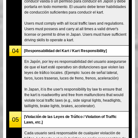
conducir válida o un permiso para conducir en Japón y debe
portarla en todo momento. El usuario debe tener habilidades
de conducción suficientes para conducir el kart.
Users must comply with all local traffic laws and regulations.
Users must possess and carry at all times a valid driver's
license or permit to drive in Japan. Users must have sufficient
driving skills to operate a kart.
04
[Responsabilidad del Kart / Kart Responsibility]
En Japón, por ley es responsabilidad del usuario asegurarse
de que el kart esté operativo sin disfunciones que violen las
leyes de tráfico locales. (Ejemplo: luces de señal lateral,
faros, luces traseras, luces de freno, frenos, aceleración)
In Japan, it is the user's responsibility by law to ensure that
the kart is roadworthy and free from malfunctions that would
violate local traffic laws (e.g., side signal lights, headlights,
taillights, brake lights, brakes, accelerator).
[Violación de las Leyes de Tráfico / Violation of Traffic
05
Laws, etc.]
Cada usuario será responsable de cualquier violación de