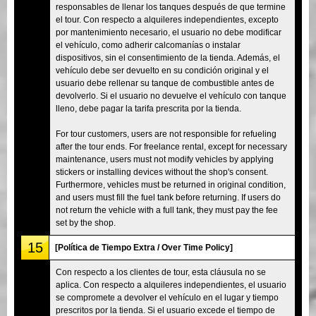
responsables de llenar los tanques después de que termine
el tour. Con respecto a alquileres independientes, excepto
por mantenimiento necesario, el usuario no debe modificar
el vehículo, como adherir calcomanías o instalar
dispositivos, sin el consentimiento de la tienda. Además, el
vehículo debe ser devuelto en su condición original y el
usuario debe rellenar su tanque de combustible antes de
devolverlo. Si el usuario no devuelve el vehículo con tanque
lleno, debe pagar la tarifa prescrita por la tienda.
For tour customers, users are not responsible for refueling
after the tour ends. For freelance rental, except for necessary
maintenance, users must not modify vehicles by applying
stickers or installing devices without the shop's consent.
Furthermore, vehicles must be returned in original condition,
and users must fill the fuel tank before returning. If users do
not return the vehicle with a full tank, they must pay the fee
set by the shop.
15
[Política de Tiempo Extra / Over Time Policy]
Con respecto a los clientes de tour, esta cláusula no se
aplica. Con respecto a alquileres independientes, el usuario
se compromete a devolver el vehículo en el lugar y tiempo
prescritos por la tienda. Si el usuario excede el tiempo de