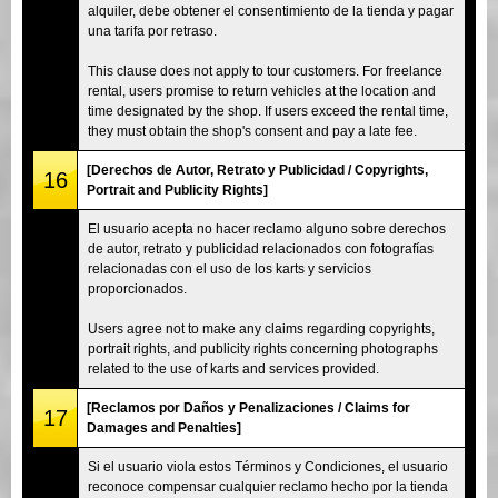
alquiler, debe obtener el consentimiento de la tienda y pagar
una tarifa por retraso.
This clause does not apply to tour customers. For freelance
rental, users promise to return vehicles at the location and
time designated by the shop. If users exceed the rental time,
they must obtain the shop's consent and pay a late fee.
[Derechos de Autor, Retrato y Publicidad / Copyrights,
16
Portrait and Publicity Rights]
El usuario acepta no hacer reclamo alguno sobre derechos
de autor, retrato y publicidad relacionados con fotografías
relacionadas con el uso de los karts y servicios
proporcionados.
Users agree not to make any claims regarding copyrights,
portrait rights, and publicity rights concerning photographs
related to the use of karts and services provided.
[Reclamos por Daños y Penalizaciones / Claims for
17
Damages and Penalties]
Si el usuario viola estos Términos y Condiciones, el usuario
reconoce compensar cualquier reclamo hecho por la tienda