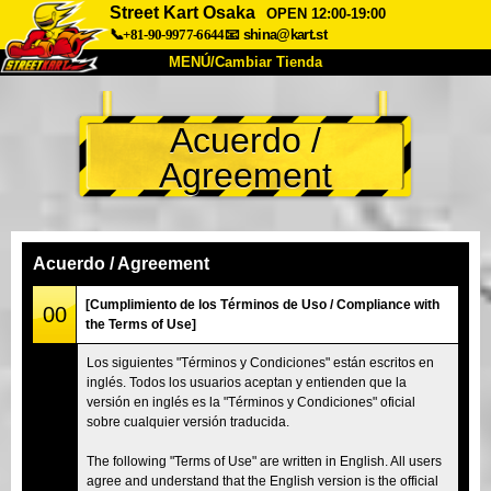
Street Kart Osaka
OPEN 12:00-19:00
📞+81-90-9977-6644
📧
shina@kart.st
MENÚ/Cambiar Tienda
INICIO
Acuerdo /
Acerca de
Especificaciones
Precios
Agreement
Acceso
Testimonios
Preguntas Frecuentes
Empresa
Reservas
Cambiar Tienda
Acuerdo / Agreement
Tokyo Shinagawa
Tokyo Akihabara#1
[Cumplimiento de los Términos de Uso / Compliance with
00
the Terms of Use]
Tokyo Akihabara#2
Tokyo Shibuya
Los siguientes "Términos y Condiciones" están escritos en
Tokyo Shibuya Annex
Tokyo Bay
inglés. Todos los usuarios aceptan y entienden que la
versión en inglés es la "Términos y Condiciones" oficial
Tokyo Asakusa
Osaka
sobre cualquier versión traducida.
Okinawa
The following "Terms of Use" are written in English. All users
agree and understand that the English version is the official