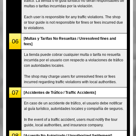
tráfico. La tienda o el guía turístico no serán responsables de
multas o tarifas incurridas por la violación.
Each user is responsible for any traffic violations. The shop
or tour guide is not responsible for fines or fees incurred due
to violations.
[Multas y Tarifas No Resueltas / Unresolved fines and
06
fees]
La tienda puede cobrar cualquier multa o tarifa no resuelta
incurrida por el usuario con respecto a violaciones de tráfico
con autoridades locales.
The shop may charge users for unresolved fines or fees
incurred regarding traffic violations with local authorities.
07
[Accidentes de Tráfico / Traffic Accidents]
En caso de un accidente de tráfico, el usuario debe notificar
al guía turístico, autoridades locales y compañía de seguros.
In the event of a traffic accident, users must notify the tour
guide, local authorities, and insurance company.
08
[Acuerdo No Autorizado / Unauthorized Settlement]