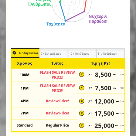
8 / Αύγουστος
9 / Σεπτέμβριος
10 / Οκτώβριος
11 / Νοέμβριος
Χρόνος
Τύπος
Τιμή (JPY)
FLASH SALE REVIEW
8,500 ~
10AM
JPY
/pax
¥
PRICE!
FLASH SALE REVIEW
7,500 ~
1PM
JPY
/pax
¥
PRICE!
12,000 ~
4PM
Review Price!
JPY
/pax
¥
17,500 ~
7PM
Review Price!
JPY
/pax
¥
25,000~
Standard
Regular Price
JPY
/pax
¥