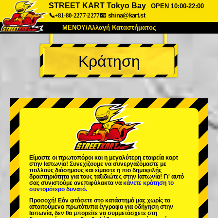
STREET KART Tokyo Bay
OPEN 10:00-22:00
📞+81-80-2277-2277
📧
shina@kart.st
ΜΕΝΟΥ/Αλλαγή Καταστήματος
ΚΥΡΙΩΣ
Κράτηση
Σχετικά
Προδιαγραφές
Τιμές
Πρόσβαση
Αναφορές
Συχνές Ερωτήσεις
Εταιρεία
Κράτηση
Αλλαγή Καταστήματος
Τόκιο Σινάγαουα #1
Τόκιο Ακίχαμπαρα #1
Τόκιο Ακίχαμπαρα #2
Τόκιο Σιμπούγια
Είμαστε οι
πρωτοπόροι
και η
μεγαλύτερη εταιρεία καρτ
Τόκιο Σιμπούγια Annex
Τόκιο Κόλπος
στην Ιαπωνία! Συνεχίζουμε να συνεργαζόμαστε με
πολλούς διάσημους
και είμαστε η
πιο δημοφιλής
δραστηριότητα
για τους ταξιδιώτες στην Ιαπωνία! Γι' αυτό
Τόκιο Ασακούσα
Οσάκα
σας συνιστούμε ανεπιφύλακτα να
κάνετε κράτηση το
συντομότερο δυνατό.
Οκινάουα
Προσοχή! Εάν φτάσετε στο κατάστημά μας χωρίς τα
απαιτούμενα πρωτότυπα έγγραφα για οδήγηση στην
Ιαπωνία, δεν θα μπορείτε να συμμετάσχετε στη