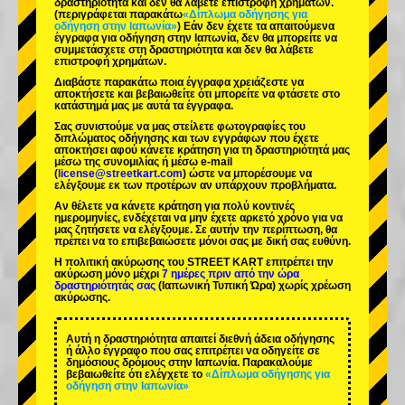
δραστηριότητα και δεν θα λάβετε επιστροφή χρημάτων.
(περιγράφεται παρακάτω
«Δίπλωμα οδήγησης για
οδήγηση στην Ιαπωνία»
) Εάν δεν έχετε τα απαιτούμενα
έγγραφα για οδήγηση στην Ιαπωνία, δεν θα μπορείτε να
συμμετάσχετε στη δραστηριότητα και δεν θα λάβετε
επιστροφή χρημάτων.
Διαβάστε παρακάτω ποια έγγραφα χρειάζεστε να
αποκτήσετε και βεβαιωθείτε ότι μπορείτε να φτάσετε στο
κατάστημά μας με αυτά τα έγγραφα.
Σας συνιστούμε να μας στείλετε φωτογραφίες του
διπλώματος οδήγησης και των εγγράφων που έχετε
αποκτήσει αφού κάνετε κράτηση για τη δραστηριότητά μας
μέσω της συνομιλίας ή μέσω e-mail
(
license@streetkart.com
) ώστε να μπορέσουμε να
ελέγξουμε εκ των προτέρων αν υπάρχουν προβλήματα.
Αν θέλετε να κάνετε κράτηση για πολύ κοντινές
ημερομηνίες, ενδέχεται να μην έχετε αρκετό χρόνο για να
μας ζητήσετε να ελέγξουμε. Σε αυτήν την περίπτωση, θα
πρέπει να το επιβεβαιώσετε μόνοι σας με δική σας ευθύνη.
Η πολιτική ακύρωσης του STREET KART επιτρέπει την
ακύρωση μόνο μέχρι
7 ημέρες πριν από την ώρα
δραστηριότητάς σας
(Ιαπωνική Τυπική Ώρα) χωρίς χρέωση
ακύρωσης.
Αυτή η δραστηριότητα απαιτεί διεθνή άδεια οδήγησης
ή άλλο έγγραφο που σας επιτρέπει να οδηγείτε σε
δημόσιους δρόμους στην Ιαπωνία. Παρακαλούμε
βεβαιωθείτε ότι ελέγχετε το
«Δίπλωμα οδήγησης για
οδήγηση στην Ιαπωνία»