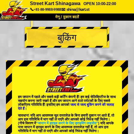
Street Kart Shinagawa
OPEN 10:00-22:00
📞+81-80-9988-9988
📧
shina@kart.st
मेनू / दुकान बदलें
TOP
बुकिंग
हमारे बारे में
विशेषताएँ
कीमत
पहुंच
वॉयस
FAQ
कंपनी
बुकिंग
शाखा बदलें
टोक्यो शिनागावा #1
टोक्यो अकीहबारा#1
टोक्यो अकीहबारा#2
टोक्यो शिबुया
हम जापान में
पहले
और
सबसे बड़ी कर्टिंग कंपनी
हैं! हम
कई सेलिब्रिटीज
के साथ
टोक्यो शिबुया एनेक्स
टोक्यो बे
सहयोग करना जारी रखते हैं और हम जापान आने वाले पर्यटकों के लिए
सबसे
लोकप्रिय गतिविधि
हैं! इसलिए हम आपको
जल्द से जल्द बुकिंग करने की सलाह
देते हैं।
टोक्यो असाकुसा
ओसाका
सावधान! यदि आप आवश्यक मूल दस्तावेज़ के बिना हमारी दुकान पर आते हैं, तो
आप इस गतिविधि में भाग नहीं ले पाएंगे और आपको कोई रिफंड नहीं मिलेगा।
ओकिनावा
(नीचे विवरण में
“जापान में ड्राइव करने के लिए ड्राइविंग लाइसेंस”
) यदि आपके
पास जापान में ड्राइव करने के लिए आवश्यक दस्तावेज़ नहीं हैं, तो आप इस
गतिविधि में भाग नहीं ले पाएंगे और आपको कोई रिफंड नहीं मिलेगा।