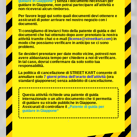
guidare in Giappone“
) senza i documenti necessari per
guidare in Giappone, non potrai partecipare all'attività e
non riceverai alcun rimborso.
Per favore leggi qui sotto quali documenti devi ottenere e
assicurati di poter arrivare nel nostro negozio con i
documenti.
Ti consigliamo di inviarci foto della patente di guida e dei
documenti che hai ottenuto dopo aver prenotato la nostra
attività tramite chat o e-mail (
license@streetkart.com
) in
modo che possiamo verificare in anticipo se ci sono
problemi.
Se desideri prenotare per date molto vicine, potresti non
avere abbastanza tempo per chiedere a noi di verificare.
In tal caso, dovrai confermare da solo sotto tua
responsabilità.
La politica di cancellazione di STREET KART consente di
annullare solo
7 giorni prima dell'orario dell'attività
(ora
standard giapponese) senza addebito di cancellazione.
Questa attività richiede una patente di guida
internazionale o un altro documento che ti permetta
di guidare su strade pubbliche in Giappone.
Assicurati di controllare il
„Patente di guida per
guidare in Giappone“