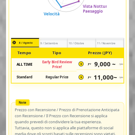
8 / Agosto
9 / Settembre
10 / Ottobre
11 / Novembre
Tempo
Tipo
Prezzo (JPY)
Early Bird Review
9,000 ~
ALL TIME
JPY
/pax
¥
Price!
11,000~
Standard
Regular Price
JPY
/pax
¥
Prezzo con Recensione / Prezzo di Prenotazione Anticipata
con Recensione / Il Prezzo con Recensione si applica
quando prevedi di condividere la tua esperienza.
Tuttavia, questo non si applica alle piattaforme di social
media dove gli sconti basati sulle recensioni sono vietati.