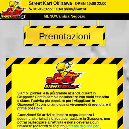
Street Kart Okinawa
OPEN 10:00-22:00
📞+81-90-3322-3311
📧
shina@kart.st
MENU/Cambia Negozio
INIZIO
Prenotazioni
Chi Siamo
Specifiche
Prezzo
Accesso
Recensioni
FAQ
Azienda
Prenotazioni
Cambia Negozio
Tokyo Shinagawa
Tokyo Akihabara#1
Tokyo Akihabara#2
Tokyo Shibuya
Siamo i
pionieri
e la
più grande azienda di kart
in
Tokyo Shibuya Annex
Tokyo Bay
Giappone! Continuiamo a collaborare con
molti celebrità
e siamo l'
attività più popolare
per i viaggiatori in
Giappone! Ti consigliamo quindi vivamente di
prenotare il
Tokyo Asakusa
Osaka
prima possibile.
Attenzione! Se arrivi nel nostro negozio senza i
Okinawa
documenti originali richiesti per guidare in Giappone, non
potrai partecipare all'attività e non riceverai alcun
rimborso.
(descritti di seguito
„Patente di guida per