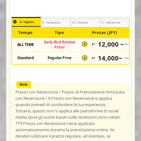
8 / Agosto
9 / Settembre
10 / Ottobre
11 / Novembre
Tempo
Tipo
Prezzo (JPY)
Early Bird Review
12,000 ~
ALL TIME
JPY
/pax
¥
Price!
14,000~
Standard
Regular Price
JPY
/pax
¥
Prezzo con Recensione / Prezzo di Prenotazione Anticipata
con Recensione / Il Prezzo con Recensione si applica
quando prevedi di condividere la tua esperienza.
Tuttavia, questo non si applica alle piattaforme di social
media dove gli sconti basati sulle recensioni sono vietati.
**Il Prezzo con Recensione viene applicato
automaticamente durante la prenotazione online. Se
desideri utilizzare il prezzo regolare, ad esempio, se