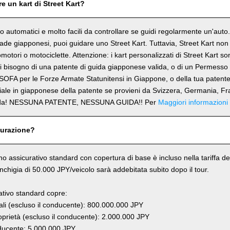
e un kart di Street Kart?
ono automatici e molto facili da controllare se guidi regolarmente un'aut
trade giapponesi, puoi guidare uno Street Kart. Tuttavia, Street Kart no
omotori o motociclette. Attenzione: i kart personalizzati di Street Kart s
 bisogno di una patente di guida giapponese valida, o di un Permesso 
SOFA per le Forze Armate Statunitensi in Giappone, o della tua patent
ciale in giapponese della patente se provieni da Svizzera, Germania, Fr
rda! NESSUNA PATENTE, NESSUNA GUIDA!! Per
Maggiori informazioni
curazione?
ano assicurativo standard con copertura di base è incluso nella tariffa del
anchigia di 50.000 JPY/veicolo sarà addebitata subito dopo il tour.
rativo standard copre:
li (escluso il conducente): 800.000.000 JPY
prietà (escluso il conducente): 2.000.000 JPY
ucente: 5.000.000 JPY