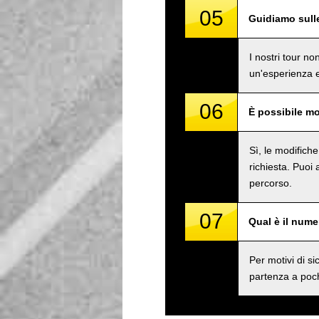
05
Guidiamo sull
I nostri tour n
un'esperienza e
06
È possibile mo
Sì, le modifich
richiesta. Puoi
percorso.
07
Qual è il num
Per motivi di 
partenza a poch