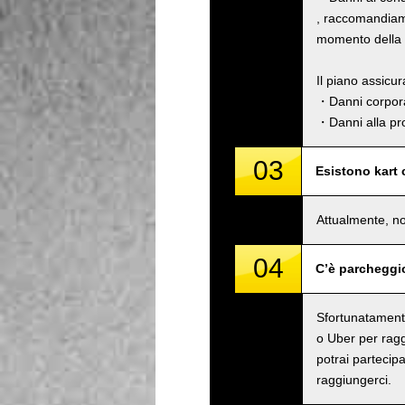
, raccomandiamo
momento della p
Il piano assicu
・Danni corpora
・Danni alla pro
03
Esistono kart
Attualmente, no
04
C’è parcheggi
Sfortunatamente
o Uber per raggi
potrai partecipa
raggiungerci.