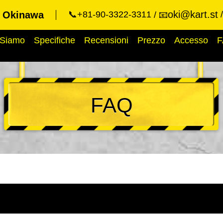
oki@kart.st
t Okinawa
📞+81-90-3322-3311
📧
 Siamo
Specifiche
Recensioni
Prezzo
Accesso
F
FAQ