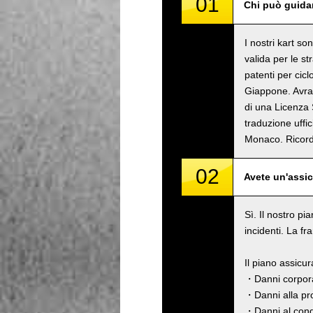
01
Chi può guidar
I nostri kart s
valida per le s
patenti per cicl
Giappone. Avrai
di una Licenza 
traduzione uffi
Monaco. Rico
02
Avete un'assi
Sì. Il nostro pi
incidenti. La fr
Il piano assicu
・Danni corpora
・Danni alla pro
・Danni al cond