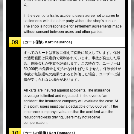
ん。
In the event of a traffic accident, users agree not to agree to
settlements with the other party without the shop's consent.
The shop is not responsible for settlement agreements made
without consent between users and other parties.
09
[カート保険 / Kart Insurance]
すべてのカートは事故に備えて保険に加入しています。保険
の適用範囲は限定的で規制されています。事故が発生した場
合、保険会社が事案を評価します。この時点で、ユーザーは
50,000円の免責金を支払わなければなりません。保険会社が
事故が無謀運転の結果であると評価した場合、ユーザーは補
償が受けられない場合があります。
All karts are insured against accidents. The insurance
coverage is limited and regulated. In the event of an
accident, the insurance company will evaluate the case. At
this point, users must pay a deductible of 50,000 yen. If the
insurance company evaluates that the accident was the
result of reckless driving, users may not receive
compensation.
10
[カートの損傷 / Kart Damages]