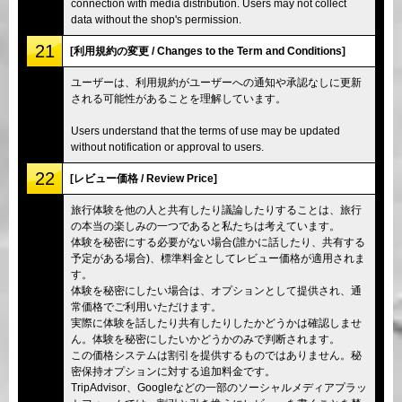
connection with media distribution. Users may not collect
data without the shop's permission.
21
[利用規約の変更 / Changes to the Term and Conditions]
ユーザーは、利用規約がユーザーへの通知や承認なしに更新
される可能性があることを理解しています。
Users understand that the terms of use may be updated
without notification or approval to users.
22
[レビュー価格 / Review Price]
旅行体験を他の人と共有したり議論したりすることは、旅行
の本当の楽しみの一つであると私たちは考えています。
体験を秘密にする必要がない場合(誰かに話したり、共有する
予定がある場合)、標準料金としてレビュー価格が適用されま
す。
体験を秘密にしたい場合は、オプションとして提供され、通
常価格でご利用いただけます。
実際に体験を話したり共有したりしたかどうかは確認しませ
ん。体験を秘密にしたいかどうかのみで判断されます。
この価格システムは割引を提供するものではありません。秘
密保持オプションに対する追加料金です。
TripAdvisor、Googleなどの一部のソーシャルメディアプラッ