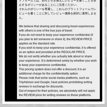
トフォームでは、割引と引き換えにレビューを書くことを禁
止するポリシーがあることにご注意ください。
それらのポリシーを尊重し、これらのプラットフォームでレ
ビューを書くことに対してレビュー価格を絶対に適用しませ
ん。
We believe that sharing and discussing travel experiences
with others is one of the true joys of travel.
If you do not need to keep your experience confidential (if
you plan to tell someone or share it), the REVIEW PRICE
applies as the standard rate.
If you wish to keep your experience confidential, it is offered
as an option and provided at the REGULAR PRICE.
We do not verify whether you actually talk about or share
your experience. It is determined solely by whether you wish
to keep your experience confidential.
This pricing system does not offer a discount; it is an
additional charge for the confidentiality option.
Please note that some social media platforms, such as
TripAdvisor and Google, have policies prohibiting writing
reviews in exchange for discounts.
Out of respect for their policies, we absolutely will not apply
the REVIEW price for writing reviews on these platforms.