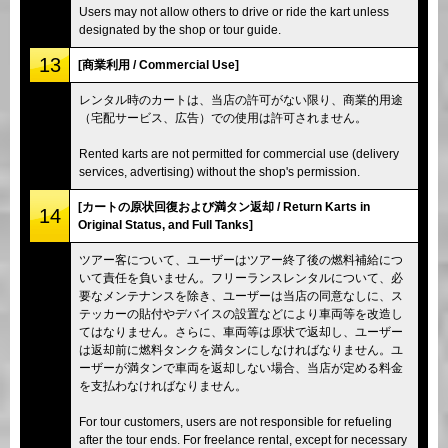
Users may not allow others to drive or ride the kart unless
designated by the shop or tour guide.
13
[商業利用 / Commercial Use]
レンタル時のカートは、当店の許可がない限り、商業的用途
（宅配サービス、広告）での使用は許可されません。
Rented karts are not permitted for commercial use (delivery
services, advertising) without the shop's permission.
[カートの原状回復および満タン返却 / Return Karts in
14
Original Status, and Full Tanks]
ツアー客について、ユーザーはツアー終了後の燃料補給につ
いて責任を負いません。フリーランスレンタルについて、必
要なメンテナンスを除き、ユーザーは当店の同意なしに、ス
テッカーの貼付やデバイスの設置などにより車両等を改造し
てはなりません。さらに、車両等は原状で返却し、ユーザー
は返却前に燃料タンクを満タンにしなければなりません。ユ
ーザーが満タンで車両を返却しない場合、当店が定める料金
を支払わなければなりません。
For tour customers, users are not responsible for refueling
after the tour ends. For freelance rental, except for necessary