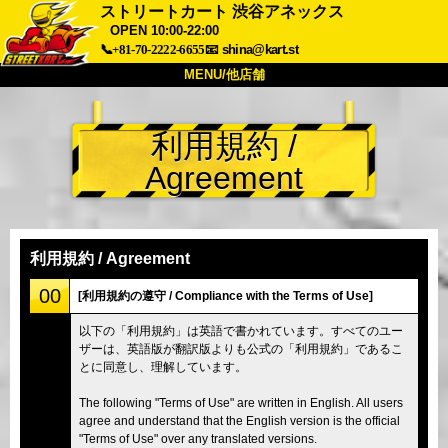
ストリートカート 渋谷アネックス
OPEN 10:00-22:00
📞+81-70-2222-6655
📧
shina@kart.st
MENU/他店舗
トップ
利用規約 /
概要
車両
価格
Agreement
アクセス
評価
FAQ
会社
予約
他店舗
利用規約 / Agreement
東京 品川
東京 秋葉原 #1
00
[利用規約の遵守 / Compliance with the Terms of Use]
東京 秋葉原 #2
東京 渋谷
以下の「利用規約」は英語で書かれています。すべてのユー
東京 渋谷アネックス
東京ベイ
ザーは、英語版が翻訳版よりも公式の「利用規約」であるこ
とに同意し、理解しています。
東京 浅草
大阪
沖縄
The following "Terms of Use" are written in English. All users
agree and understand that the English version is the official
"Terms of Use" over any translated versions.