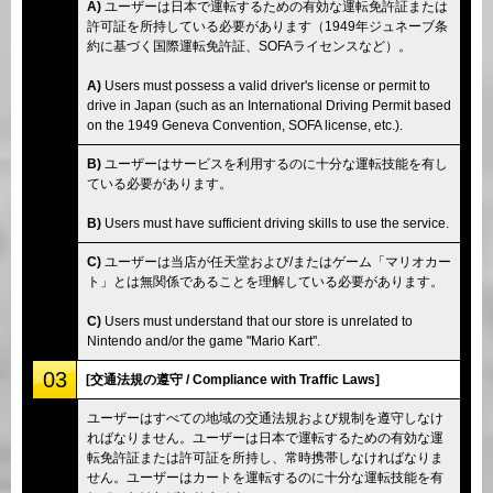
A)
ユーザーは日本で運転するための有効な運転免許証または
許可証を所持している必要があります（1949年ジュネーブ条
約に基づく国際運転免許証、SOFAライセンスなど）。
A)
Users must possess a valid driver's license or permit to
drive in Japan (such as an International Driving Permit based
on the 1949 Geneva Convention, SOFA license, etc.).
B)
ユーザーはサービスを利用するのに十分な運転技能を有し
ている必要があります。
B)
Users must have sufficient driving skills to use the service.
C)
ユーザーは当店が任天堂および/またはゲーム「マリオカー
ト」とは無関係であることを理解している必要があります。
C)
Users must understand that our store is unrelated to
Nintendo and/or the game "Mario Kart".
03
[交通法規の遵守 / Compliance with Traffic Laws]
ユーザーはすべての地域の交通法規および規制を遵守しなけ
ればなりません。ユーザーは日本で運転するための有効な運
転免許証または許可証を所持し、常時携帯しなければなりま
せん。ユーザーはカートを運転するのに十分な運転技能を有