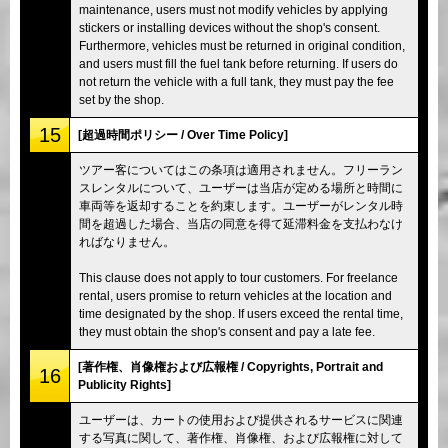
maintenance, users must not modify vehicles by applying
stickers or installing devices without the shop's consent.
Furthermore, vehicles must be returned in original condition,
and users must fill the fuel tank before returning. If users do
not return the vehicle with a full tank, they must pay the fee
set by the shop.
15
[超過時間ポリシー / Over Time Policy]
ツアー客についてはこの条項は適用されません。フリーラン
スレンタルについて、ユーザーは当店が定める場所と時間に
車両等を返却することを約束します。ユーザーがレンタル時
間を超過した場合、当店の同意を得て延滞料金を支払わなけ
ればなりません。
This clause does not apply to tour customers. For freelance
rental, users promise to return vehicles at the location and
time designated by the shop. If users exceed the rental time,
they must obtain the shop's consent and pay a late fee.
[著作権、肖像権および広報権 / Copyrights, Portrait and
16
Publicity Rights]
ユーザーは、カートの使用および提供されるサービスに関連
する写真に関して、著作権、肖像権、および広報権に対して