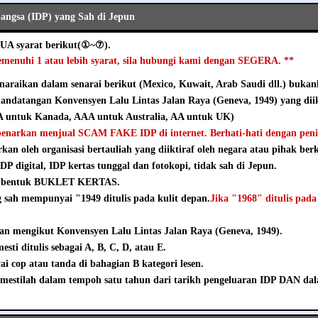
ngsa (IDP) yang Sah di Jepun
UA syarat berikut(①~⑦).
emenuhi 1 atau lebih syarat, sila hubungi kami dengan SEGERA. **
naraikan dalam senarai berikut (Mexico, Kuwait, Arab Saudi dll.) bukanl
andatangan Konvensyen Lalu Lintas Jalan Raya (Geneva, 1949) yang diik
 untuk Kanada, AAA untuk Australia, AA untuk UK)
ibenarkan menjual SCAM FAKE IDP di internet. Berhati-hati dengan pen
rkan oleh organisasi bertauliah yang diiktiraf oleh negara atau pihak ber
DP digital, IDP kertas tunggal dan fotokopi, tidak sah di Jepun.
m bentuk BUKLET KERTAS.
sah mempunyai "1949 ditulis pada kulit depan.
Jika "1968" ditulis pada
an mengikut Konvensyen Lalu Lintas Jalan Raya (Geneva, 1949).
sti ditulis sebagai A, B, C, D, atau E.
 cop atau tanda di bahagian B kategori lesen.
mestilah dalam tempoh satu tahun dari tarikh pengeluaran IDP DAN da