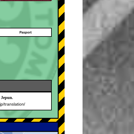
Pasport
 Jepun.
jp/translation/