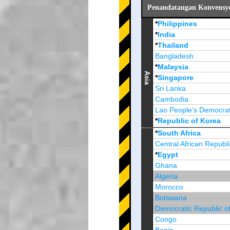
Penandatangan Konvensyen
*
Philippines
*
India
*
Thailand
Bangladesh
*
Malaysia
Asia
*
Singapore
Sri Lanka
Cambodia
Lao People's Democrat
*
Republic of Korea
Brunei Darussalam
*
South Africa
Central African Republi
*
Egypt
Ghana
Algeria
Morocco
Botswana
Democratic Republic o
Congo