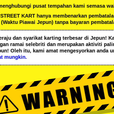
 menghubungi pusat tempahan kami semasa wak
an STREET KART hanya membenarkan pembatal
(Waktu Piawai Jepun) tanpa bayaran pembatal
eraju
dan
syarikat karting terbesar
di Jepun! Ka
ngan
ramai selebriti
dan merupakan
aktiviti pal
pun! Oleh itu, kami amat mengesyorkan anda 
t mungkin.