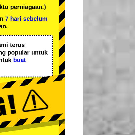
tu perniagaan.)
an
7 hari sebelum
an.
mi terus
ing popular
untuk
untuk
buat