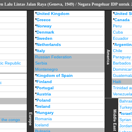
 Lalu Lintas Jalan Raya (Geneva, 1949) / Negara Pengeluar IDP untuk 
*
United Kingdom
*
United S
*
Greece
*
Canada
*
Norway
Peru
*
Denmark
Cuba
*
Sweden
Ecuador
*
Netherlands
*
Argentin
*
Italy
Chile
America
Russian Federation
Paraguay
ic Republic
Serbia
Barbados
Montenegro
Dominican
*
Kingdom of Spain
Guatemal
*
Finland
Haiti
c
*
Portugal
Trinidad 
*
Austria
Venezuel
*
Poland
Jamaica
Bahrai
*
Ireland
Turke
Middle East
*
Hungary
*
Israel
Europe
Romania
f the congo
Syrian
Iceland
Jorda
Bulgaria