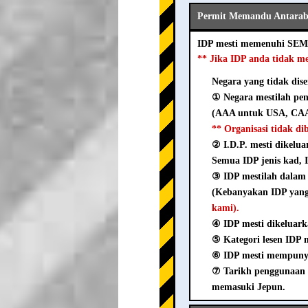
Permit Memandu Antaraba
IDP mesti memenuhi SEM
** Jika IDP anda tidak m
Negara yang tidak dise
① Negara mestilah pen
(AAA untuk USA, CAA
** Organisasi tidak d
② I.D.P. mesti dikelua
Semua IDP jenis kad, I
③ IDP mestilah dala
(Kebanyakan IDP yang 
kami).
④ IDP mesti dikeluark
⑤ Kategori lesen IDP me
⑥ IDP mesti mempunyai
⑦ Tarikh penggunaan 
memasuki Jepun.