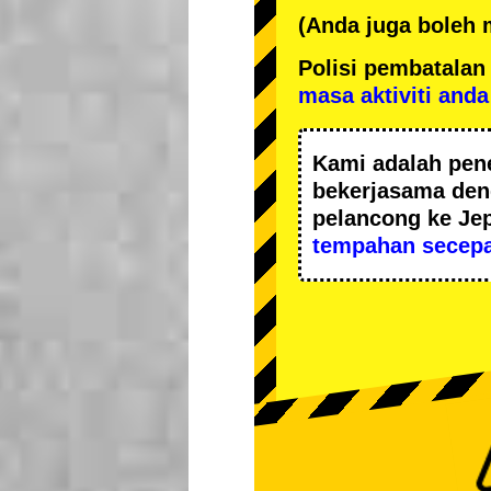
(Anda juga boleh
Polisi pembatal
masa aktiviti anda
Kami adalah
pen
bekerjasama de
pelancong ke Je
tempahan secepa