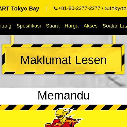
tokyob
RT Tokyo Bay
📞+81-80-2277-2277
📧
ntang
Spesifikasi
Suara
Harga
Akses
Soalan La
Maklumat Lesen
Memandu