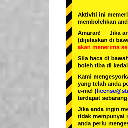
Aktiviti ini meme
membolehkan anda
Amaran! Jika anda
(dijelaskan di baw
akan menerima se
Sila baca di bawa
boleh tiba di ked
Kami mengesyorka
yang telah anda p
e-mel (
license@st
terdapat sebarang
Jika anda ingin m
tidak mempunyai 
anda perlu menges