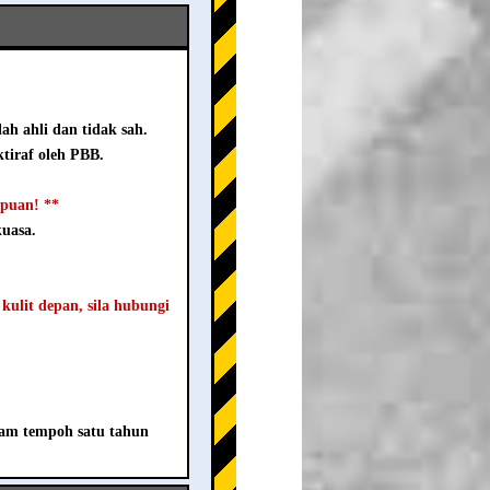
ah ahli dan tidak sah.
tiraf oleh PBB.
ipuan! **
kuasa.
 kulit depan, sila hubungi
lam tempoh satu tahun