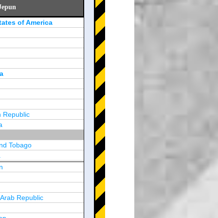
Jepun
tates of America
a
 Republic
a
and Tobago
a
n
y
 Arab Republic
n