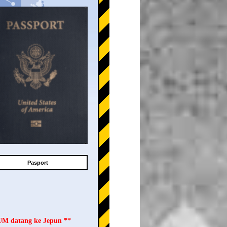
Pasport
LUM datang ke Jepun **