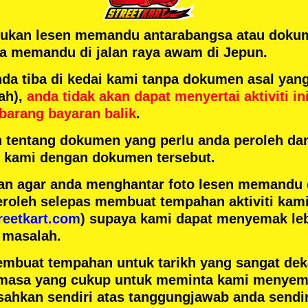
rlukan lesen memandu antarabangsa atau doku
 memandu di jalan raya awam di Jepun.
 tiba di kedai kami tanpa dokumen asal yang
ah),
anda tidak akan dapat menyertai aktiviti in
barang bayaran balik
.
h tentang dokumen yang perlu anda peroleh da
ai kami dengan dokumen tersebut.
n agar anda menghantar foto lesen memandu
eroleh selepas membuat tempahan aktiviti kami
reetkart.com
) supaya kami dapat menyemak leb
 masalah.
embuat tempahan untuk tarikh yang sangat de
masa yang cukup untuk meminta kami menyema
ahkan sendiri atas tanggungjawab anda sendir