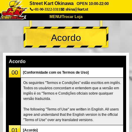
Street Kart Okinawa
OPEN 10:00-22:00
📞+81-90-3322-3311
📧
shina@kart.st
MENU/Trocar Loja
INÍCIO
Acordo
Sobre
Especificações
Preços
Acesso
Opiniões
FAQ
Empresa
Reserva
Acordo
Trocar Loja
00
[Conformidade com os Termos de Uso]
Tokyo Shinagawa
Tokyo Akihabara#1
Os seguintes "Termos e Condições" estão escritos em inglês.
Todos os usuários concordam e entendem que a versão em
Tokyo Akihabara#2
Tokyo Shibuya
inglês é os "Termos e Condições oficiais sobre qualquer
Tokyo Shibuya Annex
Tokyo Bay
versão traduzida.
Tokyo Asakusa
Osaka
The following "Terms of Use" are written in English. All users
agree and understand that the English version is the official
Okinawa
"Terms of Use" over any translated versions.
01
[Acordo]