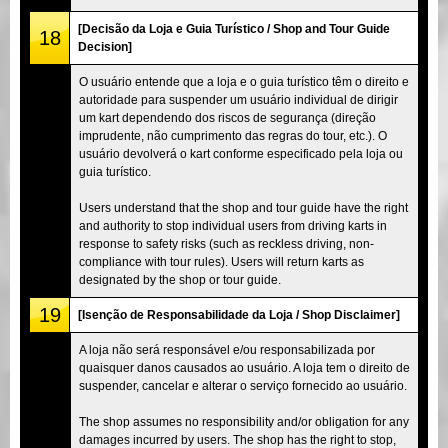
[Decisão da Loja e Guia Turístico / Shop and Tour Guide
18
Decision]
O usuário entende que a loja e o guia turístico têm o direito e
autoridade para suspender um usuário individual de dirigir
um kart dependendo dos riscos de segurança (direção
imprudente, não cumprimento das regras do tour, etc.). O
usuário devolverá o kart conforme especificado pela loja ou
guia turístico.
Users understand that the shop and tour guide have the right
and authority to stop individual users from driving karts in
response to safety risks (such as reckless driving, non-
compliance with tour rules). Users will return karts as
designated by the shop or tour guide.
19
[Isenção de Responsabilidade da Loja / Shop Disclaimer]
A loja não será responsável e/ou responsabilizada por
quaisquer danos causados ao usuário. A loja tem o direito de
suspender, cancelar e alterar o serviço fornecido ao usuário.
The shop assumes no responsibility and/or obligation for any
damages incurred by users. The shop has the right to stop,