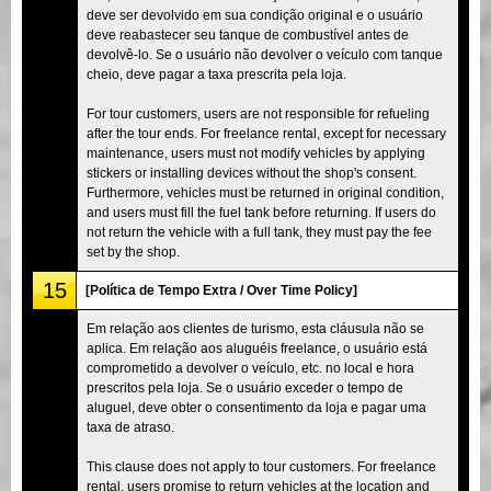
deve ser devolvido em sua condição original e o usuário
deve reabastecer seu tanque de combustível antes de
devolvê-lo. Se o usuário não devolver o veículo com tanque
cheio, deve pagar a taxa prescrita pela loja.
For tour customers, users are not responsible for refueling
after the tour ends. For freelance rental, except for necessary
maintenance, users must not modify vehicles by applying
stickers or installing devices without the shop's consent.
Furthermore, vehicles must be returned in original condition,
and users must fill the fuel tank before returning. If users do
not return the vehicle with a full tank, they must pay the fee
set by the shop.
15
[Política de Tempo Extra / Over Time Policy]
Em relação aos clientes de turismo, esta cláusula não se
aplica. Em relação aos aluguéis freelance, o usuário está
comprometido a devolver o veículo, etc. no local e hora
prescritos pela loja. Se o usuário exceder o tempo de
aluguel, deve obter o consentimento da loja e pagar uma
taxa de atraso.
This clause does not apply to tour customers. For freelance
rental, users promise to return vehicles at the location and