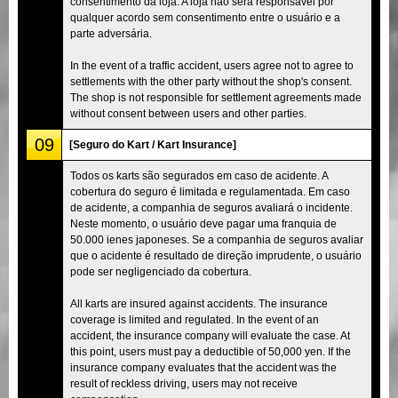
consentimento da loja. A loja não será responsável por
qualquer acordo sem consentimento entre o usuário e a
parte adversária.
In the event of a traffic accident, users agree not to agree to
settlements with the other party without the shop's consent.
The shop is not responsible for settlement agreements made
without consent between users and other parties.
09
[Seguro do Kart / Kart Insurance]
Todos os karts são segurados em caso de acidente. A
cobertura do seguro é limitada e regulamentada. Em caso
de acidente, a companhia de seguros avaliará o incidente.
Neste momento, o usuário deve pagar uma franquia de
50.000 ienes japoneses. Se a companhia de seguros avaliar
que o acidente é resultado de direção imprudente, o usuário
pode ser negligenciado da cobertura.
All karts are insured against accidents. The insurance
coverage is limited and regulated. In the event of an
accident, the insurance company will evaluate the case. At
this point, users must pay a deductible of 50,000 yen. If the
insurance company evaluates that the accident was the
result of reckless driving, users may not receive