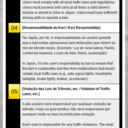
Users must comply with all local traffic laws and regulations.
Users must possess and carry at all times a valid driver's
license or permit to drive in Japan. Users must have sufficient
driving skills to operate a kart.
04
[Responsabilidade do Kart / Kart Responsibility]
No Japão, por lei, é responsabilidade do usuário garantir
que o kart esteja operacional sem disfunções que violem as
leis de trânsito locais. (Exemplo: Luz de sinal lateral, Faróis,
Lanternas traseiras, Luzes de freio, freios, aceleração)
In Japan, it is the user's responsibility by law to ensure that
the kart is roadworthy and free from malfunctions that would
violate local traffic laws (e.g., side signal lights, headlights,
taillights, brake lights, brakes, accelerator).
[Violação das Leis de Trânsito, etc. / Violation of Traffic
05
Laws, etc.]
Cada usuário será responsável por qualquer violação de
trânsito. A loja ou guia turístico não será responsável por
qualquer multa ou taxa incorrida pela violação.
Each user is responsible for any traffic violations. The shop