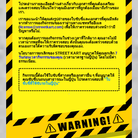
โปรดอ่านรายละเอียดด้านล่างเกี่ยวกับเอกสารที่คุณต้องเตรียม
และตรวจสอบให้แน่ใจว่าคุณมีเอกสารที่ถูกต้องเมื่อมาถึงร้านของ
เรา.
เราขอแนะนำให้คุณส่งรูปถ่ายของใบขับขี่และเอกสารที่คุณมีหลัง
จากทำการจองกิจกรรมของเราผ่านทางแชทหรืออีเมล
(
license@streetkart.com
) เพื่อให้เราตรวจสอบล่วงหน้าว่ามี
ปัญหาหรือไม่.
หากคุณต้องการจองกิจกรรมในช่วงเวลาที่ใกล้มาก คุณอาจไม่มี
เวลามากพอที่จะให้เราตรวจสอบ ดังนั้นคุณจะต้องตรวจสอบด้วย
ตนเองภายใต้ความรับผิดชอบของคุณเอง.
นโยบายการยกเลิกของ STREET KART อนุญาตให้คุณยกเลิก
7
วันก่อนเวลากิจกรรมของคุณ
(เวลามาตรฐานญี่ปุ่น) โดยไม่มีค่า
ธรรมเนียม.
กิจกรรมนี้ต้องใช้ใบขับขี่สากลหรือเอกสารอื่น ๆ ที่อนุญาตให้
คุณขับขี่บนถนนสาธารณะในญี่ปุ่น โปรดตรวจสอบที่
"ใบ
ขับขี่ที่ใช้ขับรถในญี่ปุ่น"