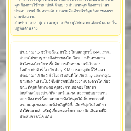
คุณต้องการใช้ราคาปกติ ตัวอย่างเช่น หากคุณต้องการรักษา
ประสบการณ์เป็นความลับ กรุณาแจ้งเจ้าหน้าที่ศูนย์จองของเรา
ผ่านข้อความ
สำหรับราคาล่าสุด กรุณาดูราคาที่ระบุไว้ถัดจากแต่ละช่วงเวลาใน
ปฏิทินด้านล่าง
ประมาณ 1.5 ชั่วโมงถึง 2 ชั่วโมง ในหลักสูตรนี้ K-M, เราจะ
ขับรถไปรอบๆ ชายฝั่งอ่าวของโตเกียวการเดินทางผ่าน
หัวใจของโตเกียว: เริ่มต้นการเดินทางผ่านหัวใจของ
โตเกียวกับทัวร์ โตเกียวbay K-M การผจญภัยนี้ใช้เวลา
ประมาณ 1.5 ถึง 2 ชั่วโมง เริ่มต้นที่ โตเกียวbay และพาคุณ
ข้ามสะพานเรนโบว์ ซึ่งมีทิวทัศน์ที่สวยงามของอ่าวโตเกียว
ขณะที่คุณเดินทางต่อ คุณจะผ่านหอคอยโตเกียว
สัญลักษณ์ของประวัติศาสตร์และวัฒนธรรมอันยาวนาน
ของเมือง ทัวร์นี้ออกแบบมาเพื่อให้คุณได้เห็นภาพรวมที่
ครอบคลุมของสถานที่สำคัญที่มีชื่อเสียงที่สุดในโตเกียว
ทำให้เหมาะสำหรับผู้เยี่ยมชมครั้งแรกและนักเดินทางที่มี
ประสบการณ์เช่นกัน