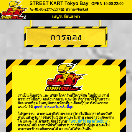
STREET KART Tokyo Bay
OPEN 10:00-22:00
📞+81-80-2277-2277
📧
shina@kart.st
เมนู/เปลี่ยนสาขา
หน้าแรก
การจอง
เกี่ยวกับ
สเปค
ราคา
การเข้าถึง
เสียงจากผู้ใช้
คำถามที่พบบ่อย
บริษัท
การจอง
เปลี่ยนสาขา
Tokyo Shinagawa
Tokyo Akihabara#1
Tokyo Akihabara#2
Tokyo Shibuya
เราเป็น
ผู้บุกเบิก
และ
บริษัทโกคาร์ทที่ใหญ่ที่สุด
ในญี่ปุ่น! เรามี
Tokyo Shibuya Annex
Tokyo Bay
ความร่วมมือกับ
คนดังมากมาย
และเป็น
กิจกรรมที่ได้รับความ
นิยมมากที่สุด
ในหมู่นักท่องเที่ยวที่มาเยือนญี่ปุ่น! ดังนั้นเราขอ
แนะนำให้
คุณทำการจองโดยเร็วที่สุด
.
Tokyo Asakusa
Osaka
โปรดทราบ! หากคุณมาถึงร้านของเราโดยไม่มีเอกสารต้นฉบับที่
จำเป็นสำหรับการขับขี่ในญี่ปุ่น คุณจะไม่สามารถเข้าร่วมกิจกรรม
Okinawa
ได้ และจะไม่ได้รับเงินคืน
(อธิบาย
"ใบขับขี่ที่ใช้ขับรถในญี่ปุ่น"
)
หากคุณไม่มีเอกสารที่จำเป็นสำหรับการขับขี่ในญี่ปุ่น คุณจะไม่
สามารถเข้าร่วมกิจกรรมได้ และจะไม่ได้รับเงินคืน