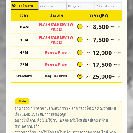
8 / สิงหาคม
9 / กันยายน
10 / ตุลาคม
11 / พฤศจิกายน
เวลา
ประเภท
ราคา (JPY)
FLASH SALE REVIEW
8,500 ~
10AM
JPY
/pax
¥
PRICE!
FLASH SALE REVIEW
7,500 ~
1PM
JPY
/pax
¥
PRICE!
12,000 ~
4PM
Review Price!
JPY
/pax
¥
17,500 ~
7PM
Review Price!
JPY
/pax
¥
25,000~
Standard
Regular Price
JPY
/pax
¥
ราคารีวิว / ราคาจองล่วงหน้ารีวิว / ราคารีวิวใช้เมื่อคุณวางแผน
ที่จะแบ่งปันประสบการณ์ของคุณ
อย่างไรก็ตาม สิ่งนี้ไม่ใช้กับแพลตฟอร์มโซเชียลมีเดีย ที่ห้าม
ส่วนลดตามรีวิว
**ราคารีวิวจะถูกใช้โดยอัตโนมัติระหว่างการจองออนไลน์ หาก